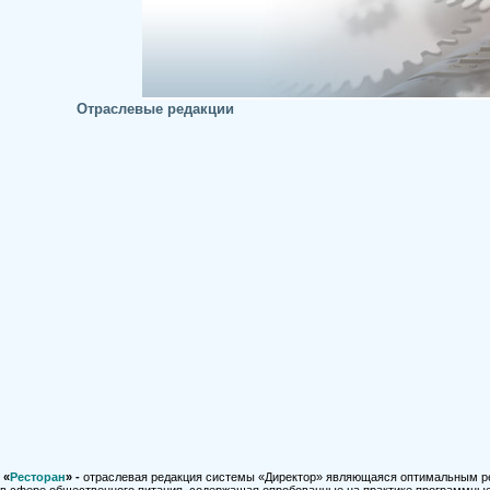
Отраслевые редакции
«
Ресторан
» -
отраслевая редакция системы «Директор» являющаяся оптимальным ре