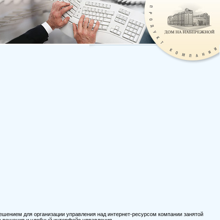
шением для организации управления над интернет-ресурсом компании занятой