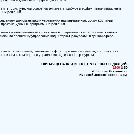
е решения и удобный интерфейс управления.
тым в туристической сфере, организовать удобное и эффективное управление
мных решений.
ешением для организации управления над интернет-ресурсом компании
а практике удобные программные решения.
использования компаниями, занятыми в сфере недвижимости, содержащая в
ражающие специфику управления над интернет-ресурсами в данной сфере.
ьзования компаниями, занятыми в сфере торговли, позволяющая с помощью
рганизовать комфортное управление над интернет-ресурсом.
ЕДИНАЯ ЦЕНА ДЛЯ ВСЕХ ОТРАСЛЕВЫХ РЕДАКЦИЙ:
1500
USD
Установка бесплатно!
Никакой абонентской платы!