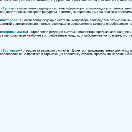
в сфере общественного питания, содержащая опробованные на практике программны
«
Туризм
» -
отраслевая редакция системы «Директор» позволяющая компаниям, заня
над собственным интернет-ресурсом, с помощью опробованных на практике програм
«
Автосалон
» -
отраслевая редакция системы «Директор» являющаяся оптимальным р
занятой в автоиндустрии, предоставляющая в распоряжение хозяина опробованные н
«
Недвижимость
» -
отраслевая редакция системы «Директор» предназначенная для 
своем комплекте наиболее востребованные модули, опробованные на практике, и от
«
Торговля
» -
отраслевая редакция системы «Директор» предназначенная для испол
опробованных на практике и отражающих специфику отрасли программных решений о